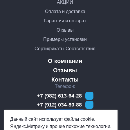
АКЦИИ
Оплата и доставка
Гарантии и возврат
Отзывы
Примеры установки
Сертификаты Соответствия
О компании
Отзывы
Контакты
Телефон
+7 (982) 613-64-28
+7 (912) 034-80-88
Обратный звонок
Мы работаем
Данный сайт использует файлы cookie,
Яндекс.Метрику и прочие похожие технологии.
Ежедневно с 10:00 до 19:00