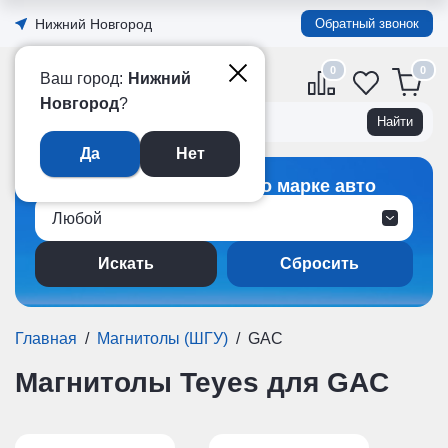
Нижний Новгород
Обратный звонок
0
Официальный интернет-
Ваш город:
Нижний
магазин TEYES в России
Новгород
?
Да
Нет
Подбор магнитолы по марке авто
Любой
Сбросить
Главная
/
Магнитолы (ШГУ)
/
GAC
Магнитолы Teyes для GAC